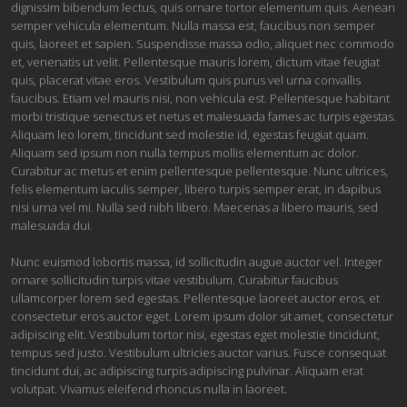
dignissim bibendum lectus, quis ornare tortor elementum quis. Aenean
semper vehicula elementum. Nulla massa est, faucibus non semper
quis, laoreet et sapien. Suspendisse massa odio, aliquet nec commodo
et, venenatis ut velit. Pellentesque mauris lorem, dictum vitae feugiat
quis, placerat vitae eros. Vestibulum quis purus vel urna convallis
faucibus. Etiam vel mauris nisi, non vehicula est. Pellentesque habitant
morbi tristique senectus et netus et malesuada fames ac turpis egestas.
Aliquam leo lorem, tincidunt sed molestie id, egestas feugiat quam.
Aliquam sed ipsum non nulla tempus mollis elementum ac dolor.
Curabitur ac metus et enim pellentesque pellentesque. Nunc ultrices,
felis elementum iaculis semper, libero turpis semper erat, in dapibus
nisi urna vel mi. Nulla sed nibh libero. Maecenas a libero mauris, sed
malesuada dui.
Nunc euismod lobortis massa, id sollicitudin augue auctor vel. Integer
ornare sollicitudin turpis vitae vestibulum. Curabitur faucibus
ullamcorper lorem sed egestas. Pellentesque laoreet auctor eros, et
consectetur eros auctor eget. Lorem ipsum dolor sit amet, consectetur
adipiscing elit. Vestibulum tortor nisi, egestas eget molestie tincidunt,
tempus sed justo. Vestibulum ultricies auctor varius. Fusce consequat
tincidunt dui, ac adipiscing turpis adipiscing pulvinar. Aliquam erat
volutpat. Vivamus eleifend rhoncus nulla in laoreet.