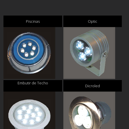
Piscinas
Optic
Embutir de Techo
Dicroled