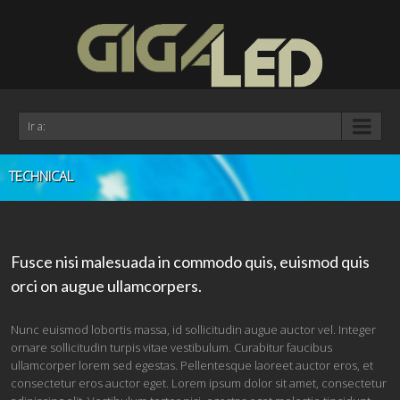
Ir a:
TECHNICAL
Fusce nisi malesuada in commodo quis, euismod quis
orci on augue ullamcorpers.
Nunc euismod lobortis massa, id sollicitudin augue auctor vel. Integer
ornare sollicitudin turpis vitae vestibulum. Curabitur faucibus
ullamcorper lorem sed egestas. Pellentesque laoreet auctor eros, et
consectetur eros auctor eget. Lorem ipsum dolor sit amet, consectetur