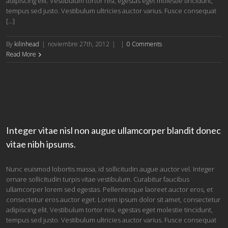
adipiscing elit. Vestibulum tortor nisi, egestas eget molestie tincidunt,
tempus sed justo. Vestibulum ultricies auctor varius. Fusce consequat
[…]
By
kilinhead
|
noviembre 27th, 2012
|
|
0 Comments
Read More
Integer vitae nisl non augue ullamcorper blandit donec
vitae nibh ipsums.
Nunc euismod lobortis massa, id sollicitudin augue auctor vel. Integer
ornare sollicitudin turpis vitae vestibulum. Curabitur faucibus
ullamcorper lorem sed egestas. Pellentesque laoreet auctor eros, et
consectetur eros auctor eget. Lorem ipsum dolor sit amet, consectetur
adipiscing elit. Vestibulum tortor nisi, egestas eget molestie tincidunt,
tempus sed justo. Vestibulum ultricies auctor varius. Fusce consequat